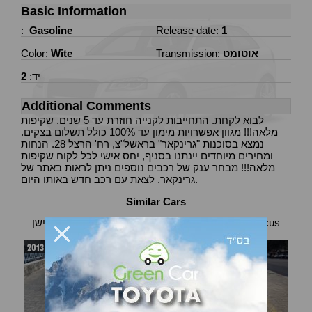
Basic Information
:
Gasoline
Release date:
1
אוטומט
Transmission:
Wite
Color:
יד:
2
Additional Comments
לבוא לקחת. התחייבות לקנייה חוזרת עד 5 שנים. שקיפות
מלאה!!! מגוון אפשרויות מימון עד 100% כולל תשלום בצקים.
נמצא בסוכנות "גרינקאר" בראשל"צ, רח' הרצל 28. הנחות
ומחירים מיוחדים יינתנו בסניף, יחס אישי לכל לקוח שקיפות
מלאה!!! מבחר ענק של רכבים נוספים ניתן לראות באתר של
גרינקאר. לצאת עם רכב חדש באותו היום.
Similar Cars
פורד פקוס סטיישן (Focus
פורד פקוס סטיישן (Focus
station)
station)
2013
2017
131000 km