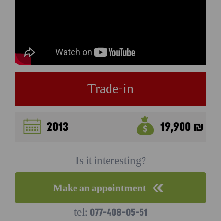
Trade-in
2013
19,900 ₪
Is it interesting?
Make an appointment
077-408-05-51
tel: