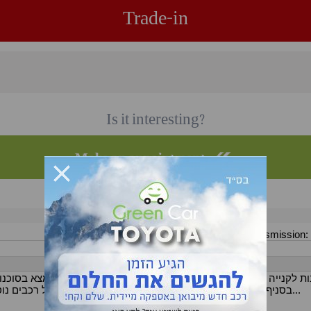
Trade-in
Is it interesting?
Make an appointment
077-408-05-51
tel:
Color:
Black
Transmission:
בסניף, יחס אישי לכל לקוח שקיפות מלאה!!! מבחר ענק של רכבים נוספים ניתן לראות באתר של גרינקאר. לצאת עם רכב חדש באותו היום...