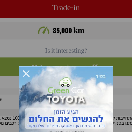
Trade-in
85,000 km
Is it interesting?
Make an appointment
077-408-05-51
tel:
9
Color:
Blue