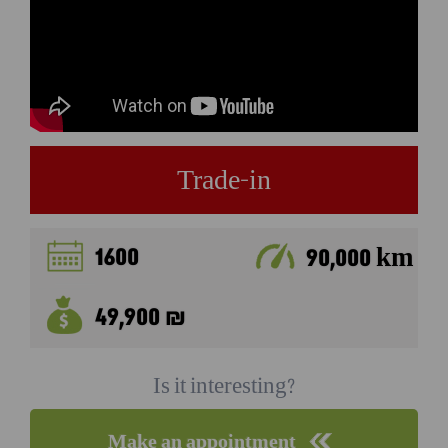
Trade-in
1600
90,000 km
49,900 ₪
Is it interesting?
Make an appointment