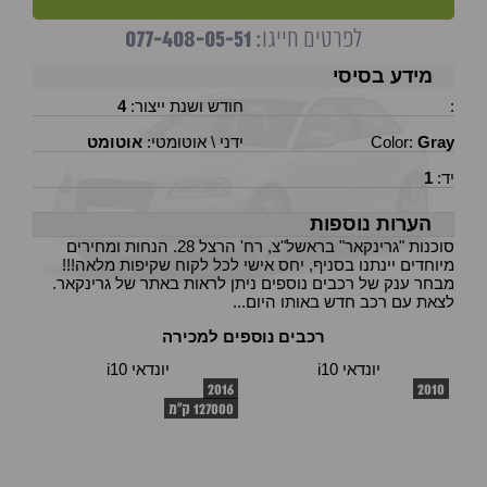
077-408-05-51
לפרטים חייגו:
מידע בסיסי
:
חודש ושנת ייצור:
4
Gray
Color:
ידני \ אוטומטי:
אוטומט
יד:
1
הערות נוספות
סוכנות "גרינקאר" בראשל"צ, רח' הרצל 28. הנחות ומחירים
מיוחדים יינתנו בסניף, יחס אישי לכל לקוח שקיפות מלאה!!!
מבחר ענק של רכבים נוספים ניתן לראות באתר של גרינקאר.
לצאת עם רכב חדש באותו היום...
רכבים נוספים למכירה
יונדאי i10
יונדאי i10
2016
2010
127000 ק"מ