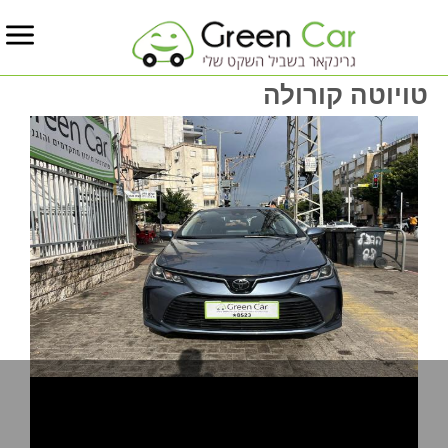
טויוטה קורולה