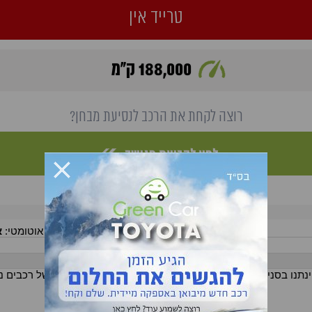
טרייד אין
188,000 ק"מ
רוצה לקחת את הרכב לנסיעת מבחן?
לחץ לקביעת פגישה
077-408-05-51
לפרטים חייגו:
silver
Color:
ידני \ אוטומטי:
א
הרצל 28. הנחות ומחירים מיוחדים יינתנו בסניף, יחס אישי לכל לקוח שקיפות מלאה!!! מבח
רכבים נוספים למכירה