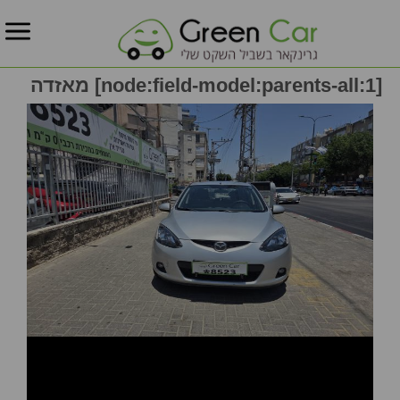
[node:field-model:parents-all:1] מאזדה