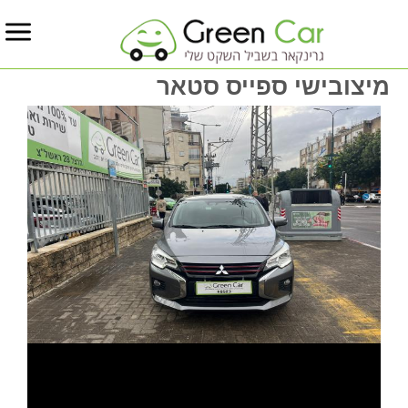
מיצובישי ספייס סטאר