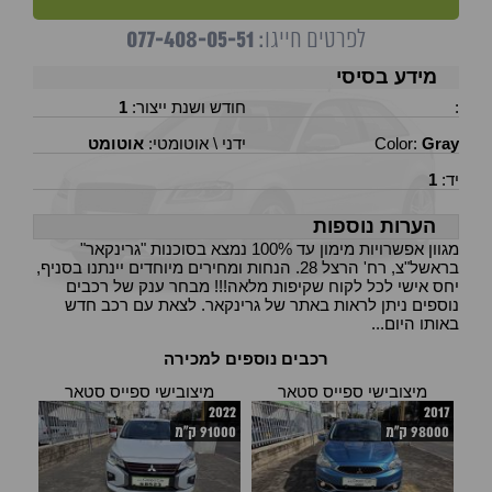
077-408-05-51
לפרטים חייגו:
מידע בסיסי
:
חודש ושנת ייצור:
1
Gray
Color:
ידני \ אוטומטי:
אוטומט
יד:
1
הערות נוספות
מגוון אפשרויות מימון עד 100% נמצא בסוכנות "גרינקאר"
בראשל"צ, רח' הרצל 28. הנחות ומחירים מיוחדים יינתנו בסניף,
יחס אישי לכל לקוח שקיפות מלאה!!! מבחר ענק של רכבים
נוספים ניתן לראות באתר של גרינקאר. לצאת עם רכב חדש
באותו היום...
רכבים נוספים למכירה
מיצובישי ספייס סטאר
מיצובישי ספייס סטאר
2022
2017
98000 ק"מ
91000 ק"מ