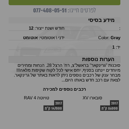
077-408-05-51
לפרטים חייגו:
מידע בסיסי
:
חודש ושנת ייצור:
12
Gray
Color:
ידני \ אוטומטי:
אוטומט
יד:
1
הערות נוספות
סוכנות "גרינקאר" בראשל"צ, רח' הרצל 28. הנחות ומחירים
מיוחדים יינתנו בסניף, יחס אישי לכל לקוח שקיפות מלאה!!!
מבחר ענק של רכבים נוספים ניתן לראות באתר של גרינקאר.
לצאת עם רכב חדש באותו היום...
רכבים נוספים למכירה
סובארו XV
טויוטה RAV 4
2017
2017
86000 ק"מ
147000 ק"מ